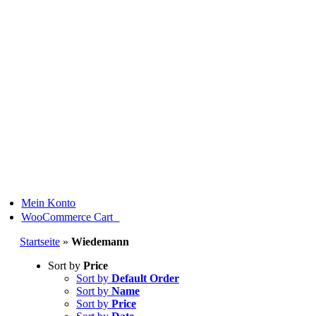
Skip
to
content
Mein Konto
0
WooCommerce Cart
Startseite
»
Wiedemann
Sort by
Price
Sort by
Default Order
Sort by
Name
Sort by
Price