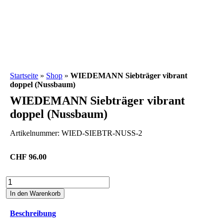
Startseite
»
Shop
»
WIEDEMANN Siebträger vibrant
doppel (Nussbaum)
WIEDEMANN Siebträger vibrant
doppel (Nussbaum)
Artikelnummer:
WIED-SIEBTR-NUSS-2
CHF
96.00
WIEDEMANN
Siebträger
In den Warenkorb
vibrant
doppel
Beschreibung
(Nussbaum)