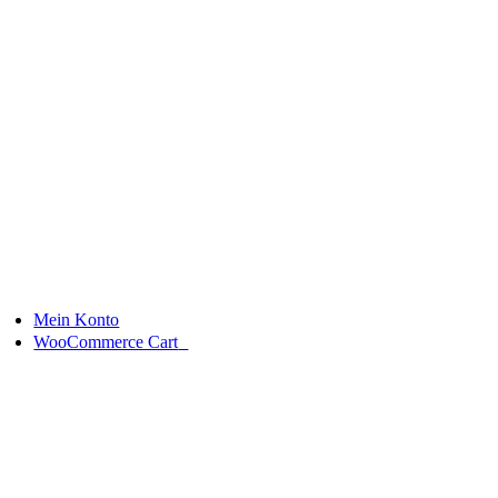
Skip
to
content
Mein Konto
0
WooCommerce Cart