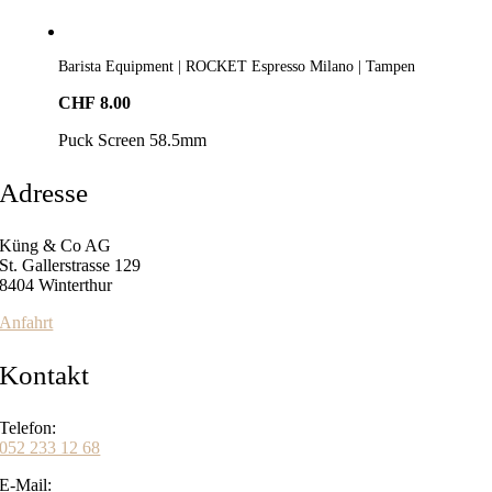
Barista Equipment | ROCKET Espresso Milano | Tampen
CHF
8.00
Puck Screen 58.5mm
Adresse
Küng & Co AG
St. Gallerstrasse 129
8404 Winterthur
Anfahrt
Kontakt
Telefon:
052 233 12 68
E-Mail: