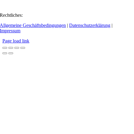
Rechtliches:
Allgemeine Geschäftsbedingungen
|
Datenschutzerklärung
|
Impressum
Page load link
Go
to
Top