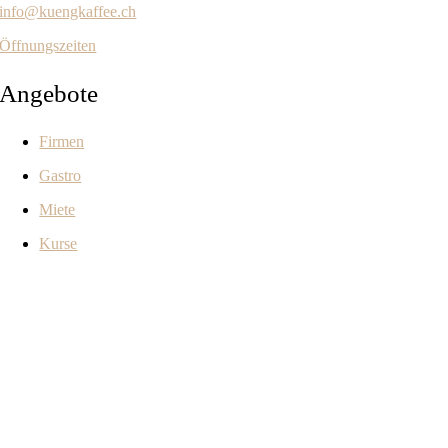
info@kuengkaffee.ch
Öffnungszeiten
Angebote
Firmen
Gastro
Miete
Kurse