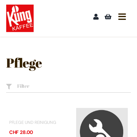
Skip
to
content
Pflege
Filter
PFLEGE UND REINIGUNG
CHF
28.00