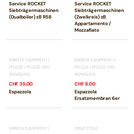
Service ROCKET
Service ROCKET
Siebträgermaschinen
Siebträgermaschinen
(Dualboiler) zB R58
(Zweikreis) zB
Appartamento /
Mozzafiato
BARISTA EQUIPMENT |
BARISTA EQUIPMENT |
PFLEGE | PFLEGE UND
PFLEGE | PFLEGE UND
REINIGUNG
REINIGUNG
CHF
35.00
CHF
8.00
Espazzola
Espazzola
Ersatzmembran 6er
BARISTA EQUIPMENT |
ERSATZTEILE