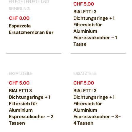
PFLEGE | PFLEGE UND
CHF
5.00
REINIGUNG
BIALETTI 3
CHF
8.00
Dichtungsringe + 1
Filtersieb für
Espazzola
Aluminium
Ersatzmembran 8er
Espressokocher – 1
Tasse
ERSATZTEILE
ERSATZTEILE
CHF
5.00
CHF
5.00
BIALETTI 3
BIALETTI 3
Dichtungsringe + 1
Dichtungsringe + 1
Filtersieb für
Filtersieb für
Aluminium
Aluminium
Espressokocher – 2
Espressokocher – 3-
Tassen
4 Tassen