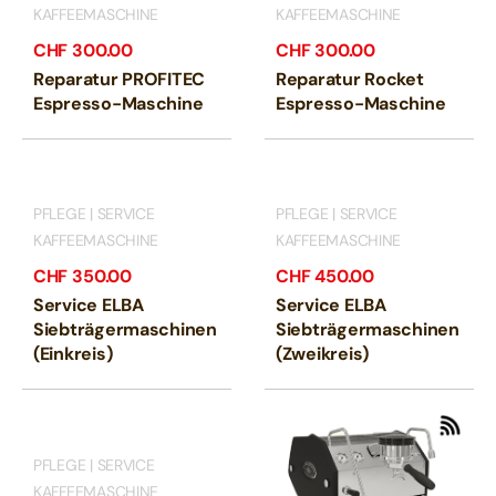
KAFFEEMASCHINE
KAFFEEMASCHINE
CHF
300.00
CHF
300.00
Reparatur PROFITEC
Reparatur Rocket
Espresso-Maschine
Espresso-Maschine
PFLEGE | SERVICE
PFLEGE | SERVICE
KAFFEEMASCHINE
KAFFEEMASCHINE
CHF
350.00
CHF
450.00
Service ELBA
Service ELBA
Siebträgermaschinen
Siebträgermaschinen
(Einkreis)
(Zweikreis)
PFLEGE | SERVICE
KAFFEEMASCHINE