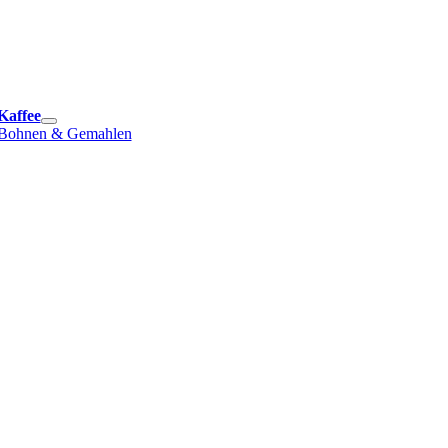
e
ation
Kaffee
Bohnen & Gemahlen