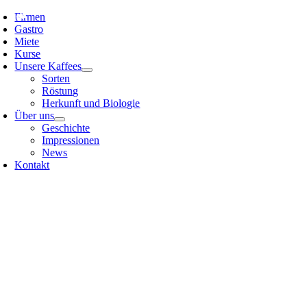
Neu
Neu
Neu
Neu
Skip
Firmen
to
Gastro
content
Miete
Kurse
Unsere Kaffees
Sorten
Röstung
Herkunft und Biologie
Über uns
Geschichte
Impressionen
News
Kontakt