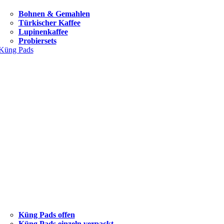
Bohnen & Gemahlen
Türkischer Kaffee
Lupinenkaffee
Probiersets
Küng Pads
Küng Pads offen
Küng Pads einzeln verpackt