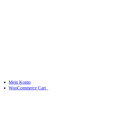
Skip
Neu
to
content
Mein Konto
0
WooCommerce Cart