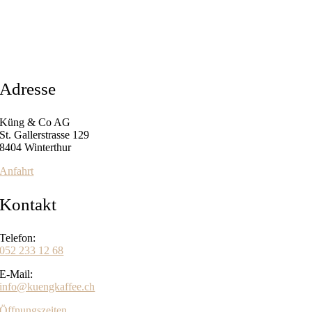
Adresse
Küng & Co AG
St. Gallerstrasse 129
8404 Winterthur
Anfahrt
Kontakt
Telefon:
052 233 12 68
E-Mail:
info@kuengkaffee.ch
Öffnungszeiten