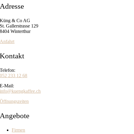
CHF9.90
Adresse
Küng & Co AG
St. Gallerstrasse 129
8404 Winterthur
Anfahrt
Kontakt
Telefon:
052 233 12 68
E-Mail:
info@kuengkaffee.ch
Öffnungszeiten
Angebote
Firmen