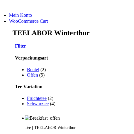
Skip
to
Mein Konto
content
0
WooCommerce Cart
TEELABOR Winterthur
Filter
Verpackungsart
Beutel
(2)
Offen
(5)
Tee Variation
Früchtetee
(2)
Schwarztee
(4)
Tee | TEELABOR Winterthur