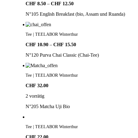
Preisspanne:
CHF
8.50
–
CHF
12.50
CHF8.50
N°105 English Breakfast (bio, Assam und Ruanda)
bis
CHF12.50
Tee | TEELABOR Winterthur
Preisspanne:
CHF
10.90
–
CHF
15.50
CHF10.90
N°120 Purva Chai Classic (Chai-Tee)
bis
CHF15.50
Tee | TEELABOR Winterthur
CHF
32.00
2 vorrätig
N°205 Matcha Uji Bio
Tee | TEELABOR Winterthur
CHF
22.00