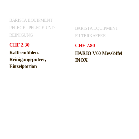
BARISTA EQUIPMENT |
PFLEGE | PFLEGE UND
BARISTA EQUIPMENT |
REINIGUNG
FILTERKAFFEE
CHF
2.30
CHF
7.80
Kaffeemühlen-
HARIO V60 Messlöffel
Reinigungspulver,
INOX
Einzelportion