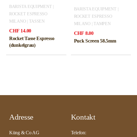
BARISTA EQUIPMENT |
BARISTA EQUIPMENT |
ROCKET ESPRESSO
ROCKET ESPRESSO
MILANO | TASSEN
MILANO | TAMPEN
CHF
14.00
CHF
8.00
Rocket Tasse Espresso
Puck Screen 58.5mm
(dunkelgrau)
Adresse
Kontakt
Küng & Co AG
Telefon: