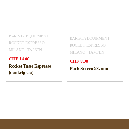
BARISTA EQUIPMENT |
BARISTA EQUIPMENT |
ROCKET ESPRESSO
ROCKET ESPRESSO
MILANO | TASSEN
MILANO | TAMPEN
CHF
14.00
CHF
8.00
Rocket Tasse Espresso
Puck Screen 58.5mm
(dunkelgrau)