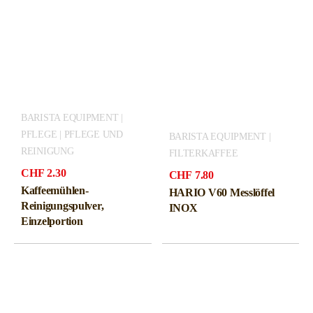
BARISTA EQUIPMENT |
PFLEGE | PFLEGE UND
BARISTA EQUIPMENT |
REINIGUNG
FILTERKAFFEE
CHF
2.30
CHF
7.80
Kaffeemühlen-
HARIO V60 Messlöffel
Reinigungspulver,
INOX
Einzelportion