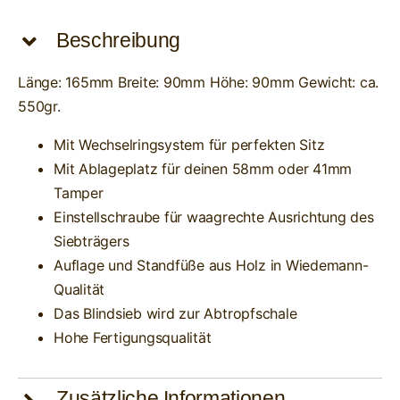
lang
Beschreibung
weiss
-
Länge: 165mm Breite: 90mm Höhe: 90mm Gewicht: ca.
Olive
550gr.
Menge
Mit Wechselringsystem für perfekten Sitz
Mit Ablageplatz für deinen 58mm oder 41mm
Tamper
Einstellschraube für waagrechte Ausrichtung des
Siebträgers
Auflage und Standfüße aus Holz in Wiedemann-
Qualität
Das Blindsieb wird zur Abtropfschale
Hohe Fertigungsqualität
Zusätzliche Informationen