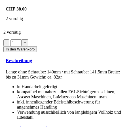
CHF
38.00
2 vorrätig
2 vorrätig
Siebträgergriff
-
In den Warenkorb
Nussbaum
hell
Beschreibung
Menge
Länge ohne Schraube: 140mm / mit Schraube: 141.5mm Breite:
bis zu 31mm Gewicht: ca. 82gr.
in Handarbeit gefertigt
kompatibel mit nahezu allen E61-Siebträgermaschinen,
Ascaso Maschinen, LaMarzocco Maschinen, uvm.
inkl. innenliegender Edelstahlbeschwerung für
angenehmes Handling
Verwendung ausschließlich von langlebigem Vollholz und
Edelstahl