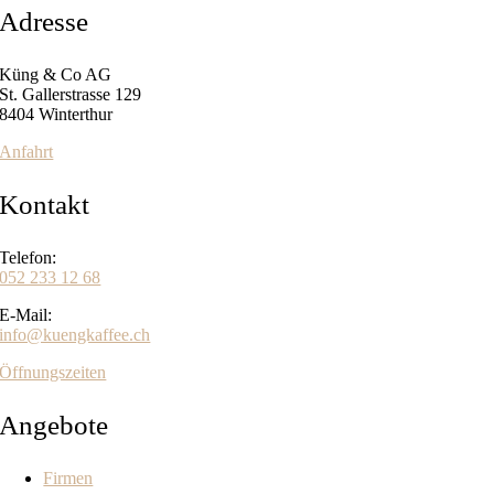
Adresse
Küng & Co AG
St. Gallerstrasse 129
8404 Winterthur
Anfahrt
Kontakt
Telefon:
052 233 12 68
E-Mail:
info@kuengkaffee.ch
Öffnungszeiten
Angebote
Firmen