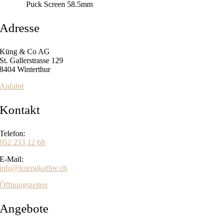
Puck Screen 58.5mm
Adresse
Küng & Co AG
St. Gallerstrasse 129
8404 Winterthur
Anfahrt
Kontakt
Telefon:
052 233 12 68
E-Mail:
info@kuengkaffee.ch
Öffnungszeiten
Angebote