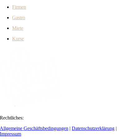
Firmen
Gastro
Miete
Kurse
Rechtliches:
Allgemeine Geschäftsbedingungen
|
Datenschutzerklärung
|
Impressum