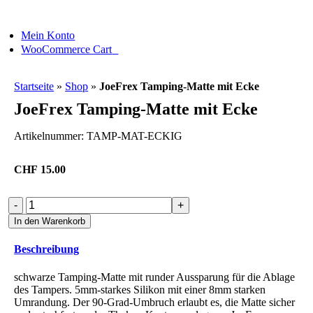
Skip
to
Mein Konto
content
0
WooCommerce Cart
Startseite
»
Shop
»
JoeFrex Tamping-Matte mit Ecke
JoeFrex Tamping-Matte mit Ecke
Artikelnummer:
TAMP-MAT-ECKIG
CHF
15.00
JoeFrex
Tamping-
In den Warenkorb
Matte
mit
Beschreibung
Ecke
Menge
schwarze Tamping-Matte mit runder Aussparung für die Ablage
des Tampers. 5mm-starkes Silikon mit einer 8mm starken
Umrandung. Der 90-Grad-Umbruch erlaubt es, die Matte sicher