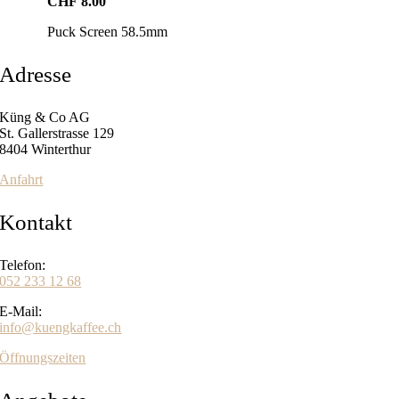
CHF
8.00
Puck Screen 58.5mm
Adresse
Küng & Co AG
St. Gallerstrasse 129
8404 Winterthur
Anfahrt
Kontakt
Telefon:
052 233 12 68
E-Mail:
info@kuengkaffee.ch
Öffnungszeiten