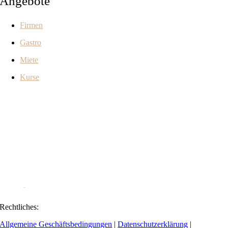
Angebote
Firmen
Gastro
Miete
Kurse
Rechtliches:
Allgemeine Geschäftsbedingungen
|
Datenschutzerklärung
|