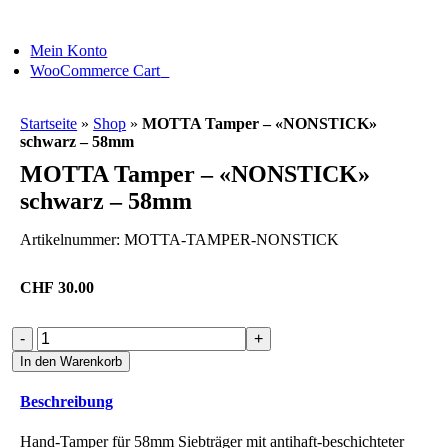
Skip
to
Mein Konto
content
0
WooCommerce Cart
Startseite
»
Shop
»
MOTTA Tamper – «NONSTICK»
schwarz – 58mm
MOTTA Tamper – «NONSTICK»
schwarz – 58mm
Artikelnummer:
MOTTA-TAMPER-NONSTICK
CHF
30.00
MOTTA
Tamper
In den Warenkorb
-
"NONSTICK"
Beschreibung
schwarz
-
Hand-Tamper für 58mm Siebträger mit antihaft-beschichteter
58mm