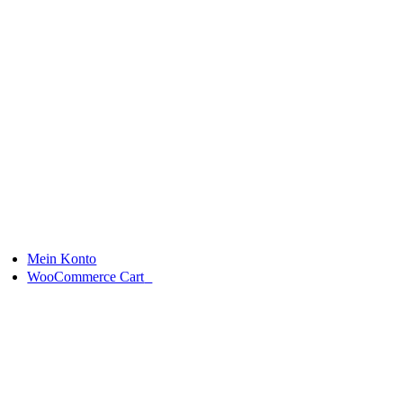
Skip
to
content
Mein Konto
0
WooCommerce Cart