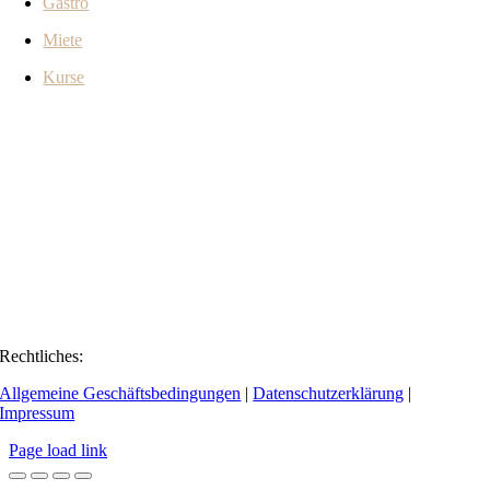
Gastro
Miete
Kurse
Rechtliches:
Allgemeine Geschäftsbedingungen
|
Datenschutzerklärung
|
Impressum
Page load link