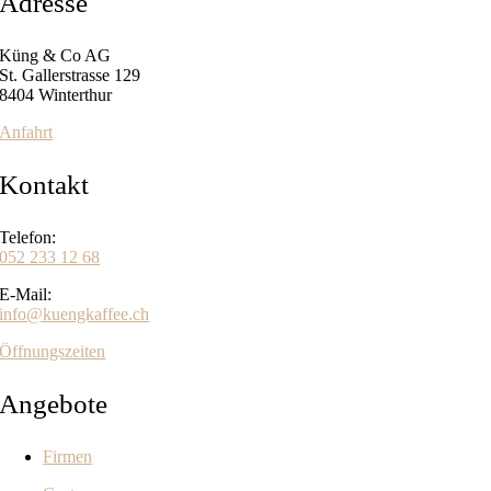
Adresse
Küng & Co AG
St. Gallerstrasse 129
8404 Winterthur
Anfahrt
Kontakt
Telefon:
052 233 12 68
E-Mail:
info@kuengkaffee.ch
Öffnungszeiten
Angebote
Firmen