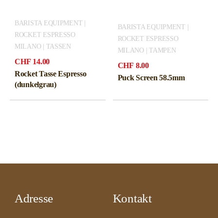
BARISTA EQUIPMENT |
BARISTA EQUIPMENT |
ROCKET ESPRESSO
ROCKET ESPRESSO
MILANO | TASSEN
MILANO | TAMPEN
CHF
14.00
CHF
8.00
Rocket Tasse Espresso
Puck Screen 58.5mm
(dunkelgrau)
Adresse
Kontakt