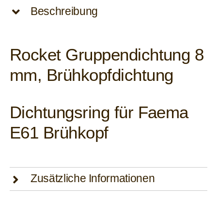
-
Beschreibung
normal,
8mm
dick
Rocket Gruppendichtung 8
(58mm)
Menge
mm, Brühkopfdichtung
Dichtungsring für Faema
E61 Brühkopf
Zusätzliche Informationen