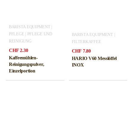
BARISTA EQUIPMENT |
PFLEGE | PFLEGE UND
BARISTA EQUIPMENT |
REINIGUNG
FILTERKAFFEE
CHF
2.30
CHF
7.80
Kaffeemühlen-
HARIO V60 Messlöffel
Reinigungspulver,
INOX
Einzelportion