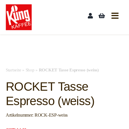
Skip
to
content
Startseite
»
Shop
»
ROCKET Tasse Espresso (weiss)
ROCKET Tasse
Espresso (weiss)
Artikelnummer:
ROCK-ESP-weiss