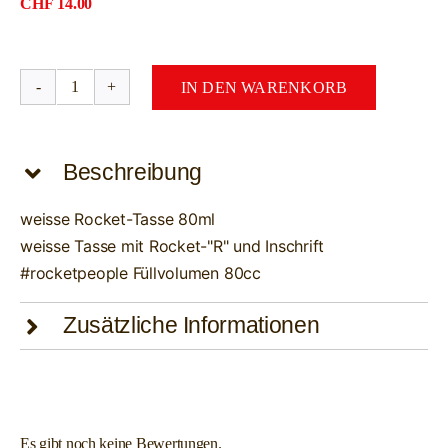
CHF
14.00
IN DEN WARENKORB
ROCKET
Tasse
Espresso
Beschreibung
(weiss)
Menge
weisse Rocket-Tasse 80ml
weisse Tasse mit Rocket-"R" und Inschrift
#rocketpeople Füllvolumen 80cc
Zusätzliche Informationen
Es gibt noch keine Bewertungen.