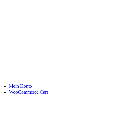
Skip
to
content
Mein Konto
0
WooCommerce Cart