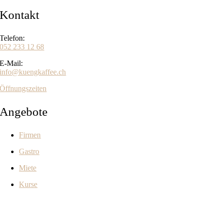
Kontakt
Telefon:
052 233 12 68
E-Mail:
info@kuengkaffee.ch
Öffnungszeiten
Angebote
Firmen
Gastro
Miete
Kurse