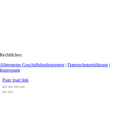
Rechtliches:
Allgemeine Geschäftsbedingungen
|
Datenschutzerklärung
|
Impressum
Page load link
Go
to
Top