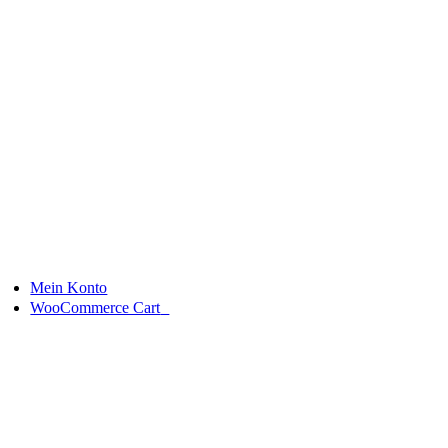
Skip
to
content
Mein Konto
0
WooCommerce Cart