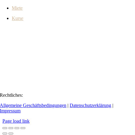
Miete
Kurse
Rechtliches:
Allgemeine Geschäftsbedingungen
|
Datenschutzerklärung
|
Impressum
Page load link