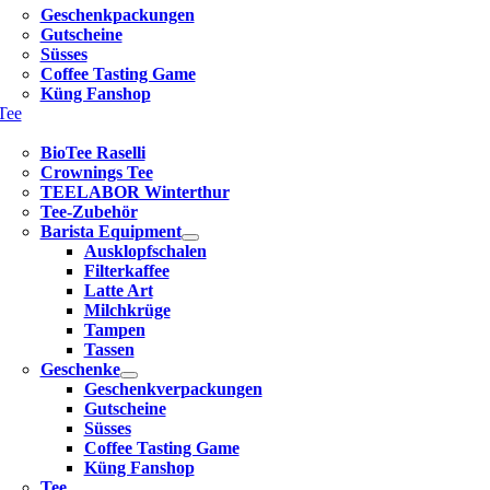
Geschenkpackungen
Gutscheine
Süsses
Coffee Tasting Game
Küng Fanshop
Tee
BioTee Raselli
Crownings Tee
TEELABOR Winterthur
Tee-Zubehör
Barista Equipment
Ausklopfschalen
Filterkaffee
Latte Art
Milchkrüge
Tampen
Tassen
Geschenke
Geschenkverpackungen
Gutscheine
Süsses
Coffee Tasting Game
Küng Fanshop
Tee