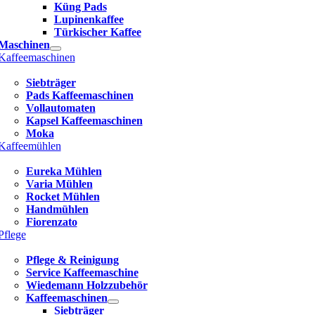
Küng Pads
Lupinenkaffee
Türkischer Kaffee
Maschinen
Kaffeemaschinen
Siebträger
Pads Kaffeemaschinen
Vollautomaten
Kapsel Kaffeemaschinen
Moka
Kaffeemühlen
Eureka Mühlen
Varia Mühlen
Rocket Mühlen
Handmühlen
Fiorenzato
Pflege
Pflege & Reinigung
Service Kaffeemaschine
Wiedemann Holzzubehör
Kaffeemaschinen
Siebträger