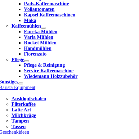
Pads-Kaffeemaschine
Vollautomaten
Kapsel Kaffeemaschinen
Moka
Kaffeemühlen
Eureka Mühlen
Varia Mühlen
Rocket Mühlen
Handmühlen
Fiorenzato
Pflege
Pflege & Reinigung
Service Kaffeemaschine
Wiedemann Holzzubehör
Sonstiges
Barista Equipment
Ausklopfschalen
Filterkaffee
Latte Art
Milchkrüge
Tampen
Tassen
Geschenkideen