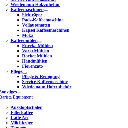
Wiedemann Holzzubehör
Kaffeemaschinen
Siebträger
Pads-Kaffeemaschine
Vollautomaten
Kapsel Kaffeemaschinen
Moka
Kaffeemühlen
Eureka Mühlen
Varia Mühlen
Rocket Mühlen
Handmühlen
Fiorenzato
Pflege
Pflege & Reinigung
Service Kaffeemaschine
Wiedemann Holzzubehör
Sonstiges
Barista Equipment
Ausklopfschalen
Filterkaffee
Latte Art
Milchkrüge
Tampen