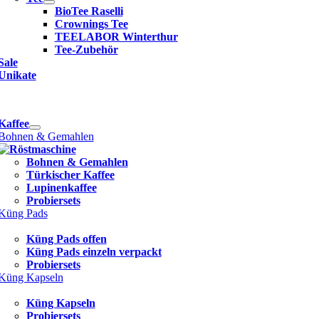
BioTee Raselli
Crownings Tee
TEELABOR Winterthur
Tee-Zubehör
Sale
Unikate
e
ation
Kaffee
Bohnen & Gemahlen
Bohnen & Gemahlen
Türkischer Kaffee
Lupinenkaffee
Probiersets
Küng Pads
Küng Pads offen
Küng Pads einzeln verpackt
Probiersets
Küng Kapseln
Küng Kapseln
Probiersets