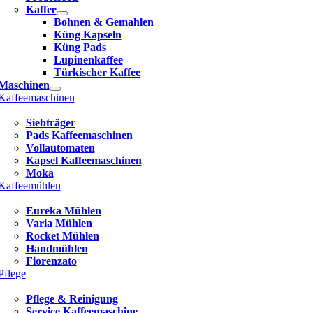
Kaffee
Bohnen & Gemahlen
Küng Kapseln
Küng Pads
Lupinenkaffee
Türkischer Kaffee
Maschinen
Kaffeemaschinen
Siebträger
Pads Kaffeemaschinen
Vollautomaten
Kapsel Kaffeemaschinen
Moka
Kaffeemühlen
Eureka Mühlen
Varia Mühlen
Rocket Mühlen
Handmühlen
Fiorenzato
Pflege
Pflege & Reinigung
Service Kaffeemaschine