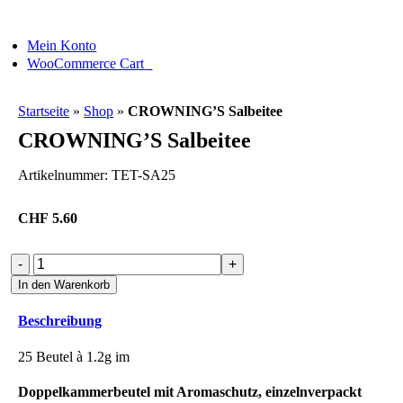
Skip
to
Mein Konto
content
0
WooCommerce Cart
Startseite
»
Shop
»
CROWNING’S Salbeitee
CROWNING’S Salbeitee
Artikelnummer:
TET-SA25
CHF
5.60
CROWNING'S
Salbeitee
In den Warenkorb
Menge
Beschreibung
25 Beutel à 1.2g im
Doppelkammerbeutel mit Aromaschutz, einzelnverpackt