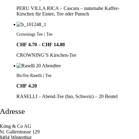
PERU VILLA RICA – Cascara – naturnahe Kaffee-
Kirschen für Eistee, Tee oder Punsch
Crownings Tee | Tee
Preisspanne:
CHF
4.70
–
CHF
14.80
CHF4.70
CROWNING’S Kirschen-Tee
bis
CHF14.80
BioTee Raselli | Tee
CHF
4.20
RASELLI – Abend-Tee (bio, Schweiz) – 20 Beutel
Adresse
Küng & Co AG
St. Gallerstrasse 129
8404 Winterthur