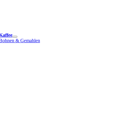
e
ation
Kaffee
Bohnen & Gemahlen