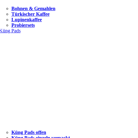
Bohnen & Gemahlen
Türkischer Kaffee
Lupinenkaffee
Probiersets
Küng Pads
Küng Pads offen
Küng Pads einzeln verpackt