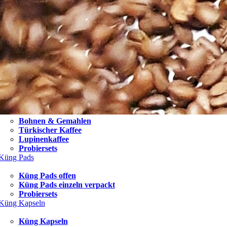
Bohnen & Gemahlen
Türkischer Kaffee
Lupinenkaffee
Probiersets
Küng Pads
Küng Pads offen
Küng Pads einzeln verpackt
Probiersets
Küng Kapseln
Küng Kapseln