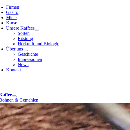
Skip
Firmen
to
Gastro
content
Miete
Kurse
Unsere Kaffees
Sorten
Röstung
Herkunft und Biologie
Über uns
Geschichte
Impressionen
News
Kontakt
e
ation
Kaffee
Bohnen & Gemahlen