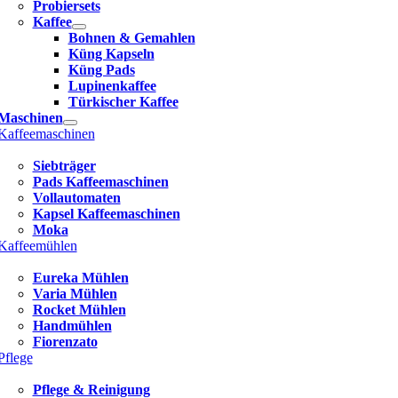
Probiersets
Kaffee
Bohnen & Gemahlen
Küng Kapseln
Küng Pads
Lupinenkaffee
Türkischer Kaffee
Maschinen
Kaffeemaschinen
Siebträger
Pads Kaffeemaschinen
Vollautomaten
Kapsel Kaffeemaschinen
Moka
Kaffeemühlen
Eureka Mühlen
Varia Mühlen
Rocket Mühlen
Handmühlen
Fiorenzato
Pflege
Pflege & Reinigung