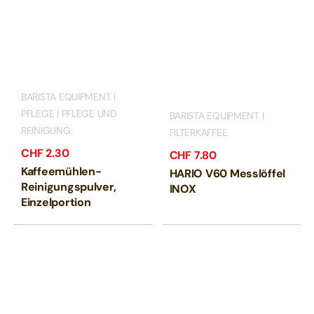
BARISTA EQUIPMENT |
PFLEGE | PFLEGE UND
BARISTA EQUIPMENT |
REINIGUNG
FILTERKAFFEE
CHF
2.30
CHF
7.80
Kaffeemühlen-
HARIO V60 Messlöffel
Reinigungspulver,
INOX
Einzelportion