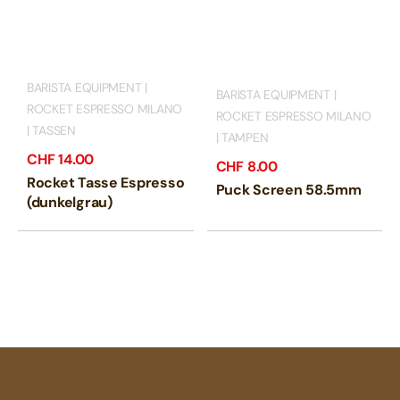
BARISTA EQUIPMENT |
BARISTA EQUIPMENT |
ROCKET ESPRESSO MILANO
ROCKET ESPRESSO MILANO
| TASSEN
| TAMPEN
CHF
14.00
CHF
8.00
Rocket Tasse Espresso
Puck Screen 58.5mm
(dunkelgrau)