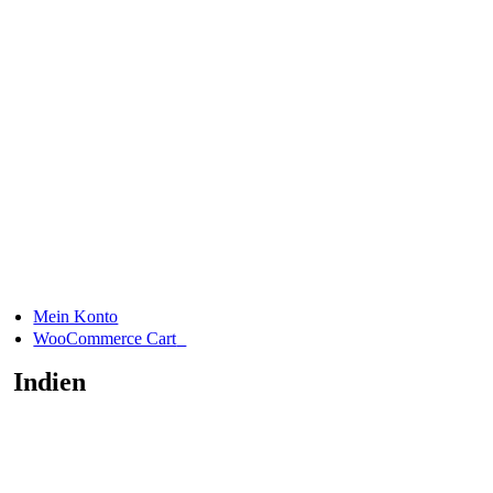
Skip
to
content
Mein Konto
0
WooCommerce Cart
Indien