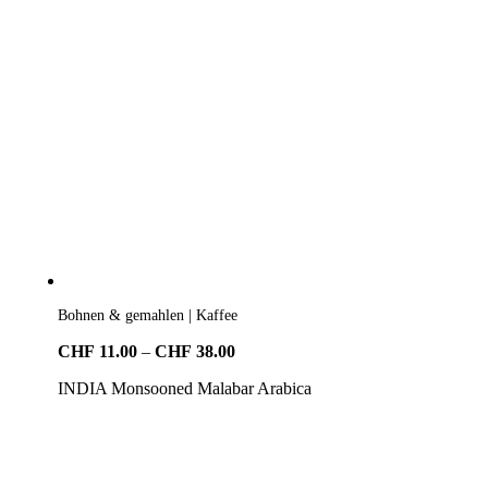
Bohnen & gemahlen | Kaffee
Preisspanne:
CHF
11.00
–
CHF
38.00
CHF11.00
INDIA Monsooned Malabar Arabica
bis
CHF38.00