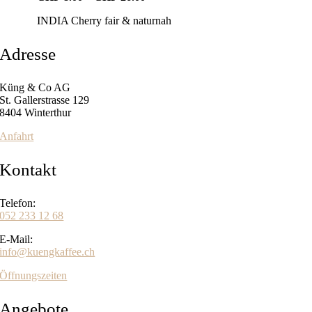
CHF8.00
INDIA Cherry fair & naturnah
bis
CHF26.00
Adresse
Küng & Co AG
St. Gallerstrasse 129
8404 Winterthur
Anfahrt
Kontakt
Telefon:
052 233 12 68
E-Mail:
info@kuengkaffee.ch
Öffnungszeiten
Angebote