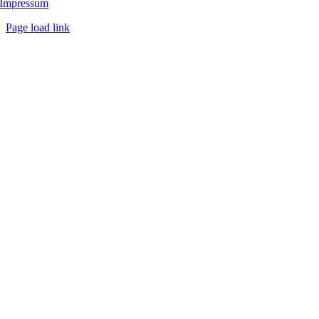
Impressum
Page load link
Go
to
Top