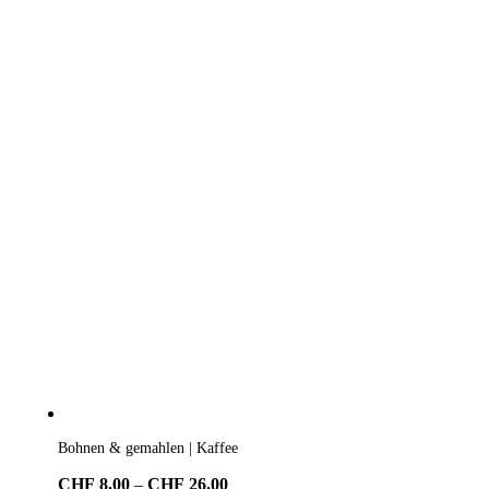
Bohnen & gemahlen | Kaffee
Preisspanne:
CHF
8.00
–
CHF
26.00