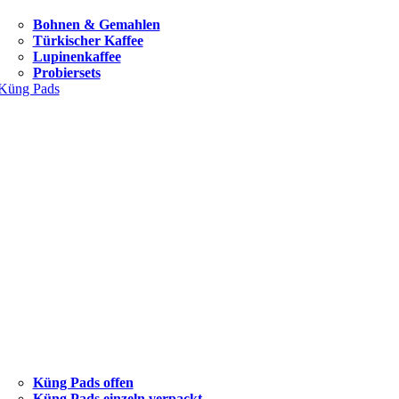
Bohnen & Gemahlen
Türkischer Kaffee
Lupinenkaffee
Probiersets
Küng Pads
Küng Pads offen
Küng Pads einzeln verpackt