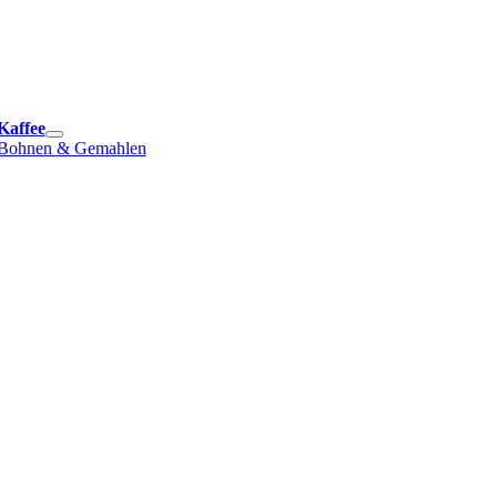
e
ation
Kaffee
Bohnen & Gemahlen