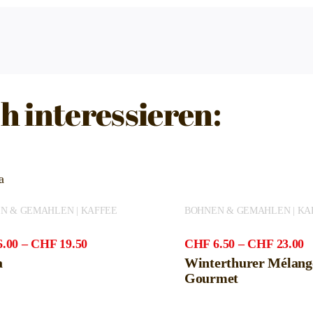
h interessieren:
N & GEMAHLEN | KAFFEE
BOHNEN & GEMAHLEN | KA
Preisspanne:
P
6.00
–
CHF
19.50
CHF
6.50
–
CHF
23.00
CHF6.00
C
a
Winterthurer Mélang
bis
b
Gourmet
CHF19.50
C