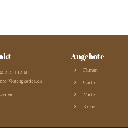
akt
Angebote
Firmen
052 233 12 68
info@kuengkaffee.ch
Gastro
Miete
zeiten
Kurse