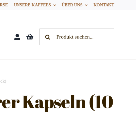
RSE
UNSERE KAFFEES
ÜBER UNS
KONTAKT
Search
for:
ück)
er Kapseln (10