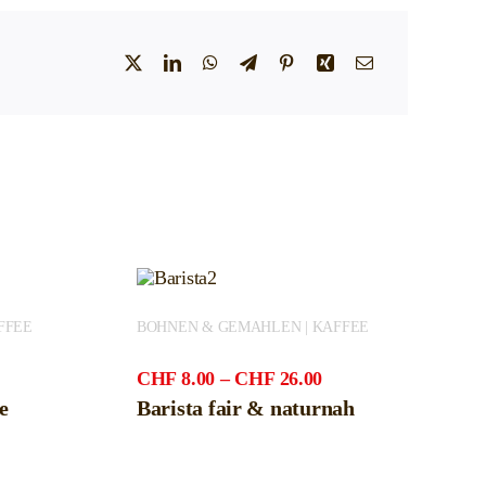
FFEE
BOHNEN & GEMAHLEN | KAFFEE
reisspanne:
Preisspanne:
CHF
8.00
–
CHF
26.00
HF6.50
CHF8.00
e
Barista fair & naturnah
is
bis
HF23.00
CHF26.00