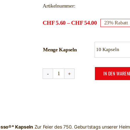
Artikelnummer:
Preisspanne:
CHF
5.60
–
CHF
54.00
23% Rabatt
CHF5.60
bis
CHF54.00
Menge Kapseln
IN DEN WARE
Winterthurer
Kapseln
(10
Stück)
Menge
sso®* Kapseln
Zur Feier des 750. Geburtstags unserer Heim