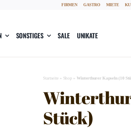
FIRMEN
GASTRO
MIETE
KU
N
SONSTIGES
SALE
UNIKATE
Startseite
»
Shop
»
Winterthurer Kapseln (10 St
Winterthur
Stück)