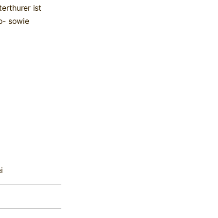
erthurer ist
o- sowie
i