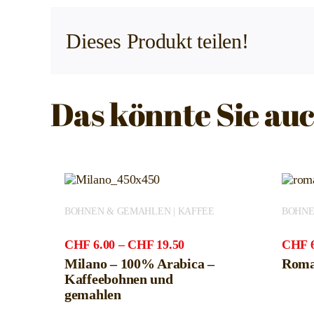
Dieses Produkt teilen!
Das könnte Sie auc
BOHNEN & GEMAHLEN | KAFFEE
BOHNE
Preisspanne:
CHF
6.00
–
CHF
19.50
CHF
CHF6.00
Milano – 100% Arabica –
Rom
bis
Kaffeebohnen und
CHF19.50
gemahlen