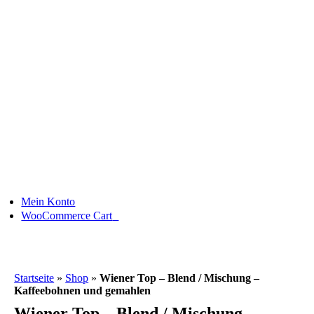
Skip
to
content
Mein Konto
0
WooCommerce Cart
Startseite
»
Shop
»
Wiener Top – Blend / Mischung –
Kaffeebohnen und gemahlen
Wiener Top – Blend / Mischung –