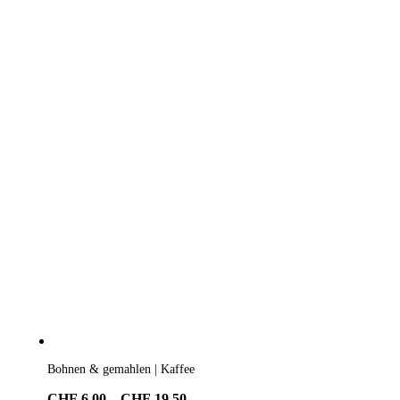
Bohnen & gemahlen | Kaffee
Preisspanne:
CHF
6.00
–
CHF
19.50