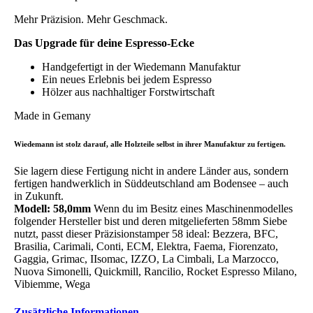
Mehr Präzision. Mehr Geschmack.
Das Upgrade für deine Espresso-Ecke
Handgefertigt in der Wiedemann Manufaktur
Ein neues Erlebnis bei jedem Espresso
Hölzer aus nachhaltiger Forstwirtschaft
Made in Gemany
Wiedemann ist stolz darauf, alle Holzteile selbst in ihrer Manufaktur zu fertigen.
Sie lagern diese Fertigung nicht in andere Länder aus, sondern
fertigen handwerklich in Süddeutschland am Bodensee – auch
in Zukunft.
Modell: 58,0mm
Wenn du im Besitz eines Maschinenmodelles
folgender Hersteller bist und deren mitgelieferten 58mm Siebe
nutzt, passt dieser Präzisionstamper 58 ideal: Bezzera, BFC,
Brasilia, Carimali, Conti, ECM, Elektra, Faema, Fiorenzato,
Gaggia, Grimac, IIsomac, IZZO, La Cimbali, La Marzocco,
Nuova Simonelli, Quickmill, Rancilio, Rocket Espresso Milano,
Vibiemme, Wega
Zusätzliche Informationen