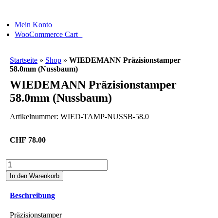
Skip
to
Mein Konto
content
0
WooCommerce Cart
Startseite
»
Shop
»
WIEDEMANN Präzisionstamper
58.0mm (Nussbaum)
WIEDEMANN Präzisionstamper
58.0mm (Nussbaum)
Artikelnummer:
WIED-TAMP-NUSSB-58.0
CHF
78.00
WIEDEMANN
Präzisionstamper
In den Warenkorb
58.0mm
(Nussbaum)
Beschreibung
Menge
Präzisionstamper