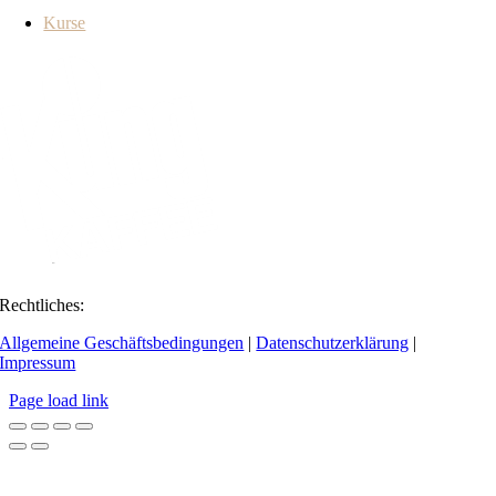
Kurse
Rechtliches:
Allgemeine Geschäftsbedingungen
|
Datenschutzerklärung
|
Impressum
Page load link
Go
to