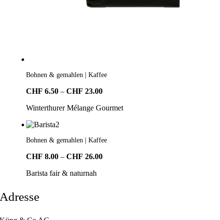
Bohnen & gemahlen | Kaffee
Preisspanne:
CHF
6.50
–
CHF
23.00
CHF6.50
Winterthurer Mélange Gourmet
bis
CHF23.00
Bohnen & gemahlen | Kaffee
Preisspanne:
CHF
8.00
–
CHF
26.00
CHF8.00
Barista fair & naturnah
bis
CHF26.00
Adresse