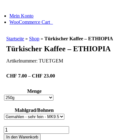
Skip
to
Mein Konto
content
0
WooCommerce Cart
Startseite
»
Shop
»
Türkischer Kaffee – ETHIOPIA
Türkischer Kaffee – ETHIOPIA
Artikelnummer:
TUETGEM
Preisspanne:
CHF
7.00
–
CHF
23.00
CHF7.00
bis
Menge
CHF23.00
Mahlgrad/Bohnen
Türkischer
Kaffee
In den Warenkorb
-