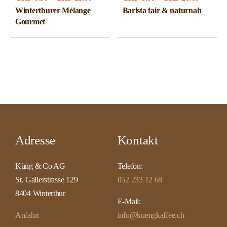
CHF6.50
CHF8.0
Winterthurer Mélange
Barista fair & naturnah
bis
bis
Gourmet
CHF23.00
CHF26.
Adresse
Kontakt
Küng & Co AG
Telefon:
St. Gallerstrasse 129
052 233 12 68
8404 Winterthur
E-Mail:
Anfahrt
info@kuengkaffee.ch