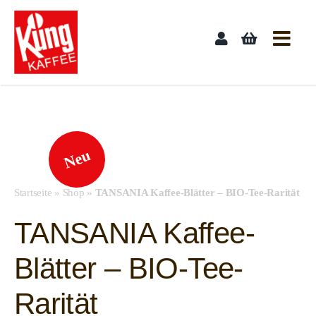
Skip
to
content
Neu
Startseite
»
Shop
»
TANSANIA Kaffee-Blätter – BIO-Tee-Rarität
TANSANIA Kaffee-
Blätter – BIO-Tee-
Rarität