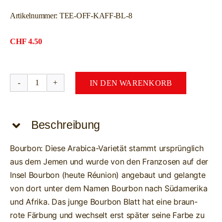
Artikelnummer:
TEE-OFF-KAFF-BL-8
CHF
4.50
IN DEN WARENKORB
TANSANIA
Kaffee-
Blätter
Beschreibung
-
BIO-
Bourbon: Diese Arabica-Varietät stammt ursprünglich
Tee-
aus dem Jemen und wurde von den Franzosen auf der
Rarität
Insel Bourbon (heute Réunion) angebaut und gelangte
Menge
von dort unter dem Namen Bourbon nach Südamerika
und Afrika. Das junge Bourbon Blatt hat eine braun-
rote Färbung und wechselt erst später seine Farbe zu