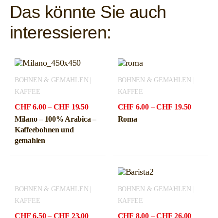
Das könnte Sie auch
interessieren:
BOHNEN & GEMAHLEN |
BOHNEN & GEMAHLEN |
KAFFEE
KAFFEE
Preisspanne:
Preissp
CHF
6.00
–
CHF
19.50
CHF
6.00
–
CHF
19.50
CHF6.00
CHF6.0
Milano – 100% Arabica –
Roma
bis
bis
Kaffeebohnen und
CHF19.50
CHF19.
gemahlen
BOHNEN & GEMAHLEN |
BOHNEN & GEMAHLEN |
KAFFEE
KAFFEE
Preisspanne:
Preissp
CHF
6.50
–
CHF
23.00
CHF
8.00
–
CHF
26.00