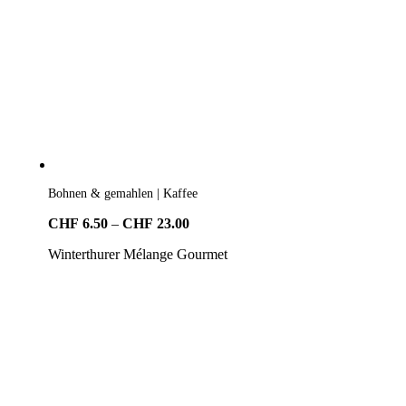
Bohnen & gemahlen | Kaffee
Preisspanne:
CHF
6.50
–
CHF
23.00
CHF6.50
Winterthurer Mélange Gourmet
bis
CHF23.00