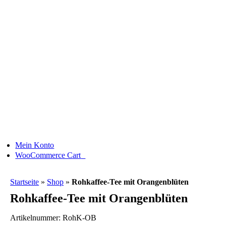
Skip
to
Neu
content
Mein Konto
0
WooCommerce Cart
Startseite
»
Shop
»
Rohkaffee-Tee mit Orangenblüten
Rohkaffee-Tee mit Orangenblüten
Artikelnummer:
RohK-OB