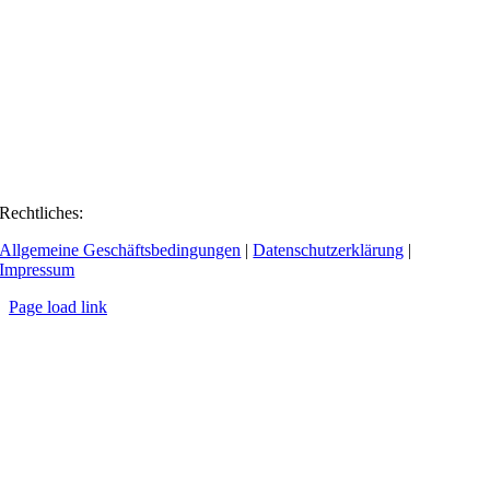
Rechtliches:
Allgemeine Geschäftsbedingungen
|
Datenschutzerklärung
|
Impressum
Page load link
Go
to
Top