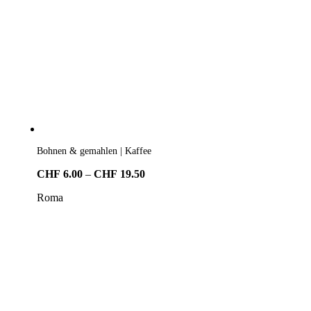
Bohnen & gemahlen | Kaffee
Preisspanne:
CHF
6.00
–
CHF
19.50
CHF6.00
Roma
bis
CHF19.50