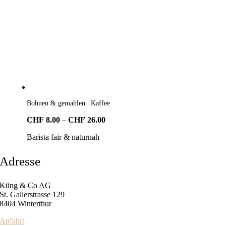
Bohnen & gemahlen | Kaffee
Preisspanne:
CHF
8.00
–
CHF
26.00
CHF8.00
Barista fair & naturnah
bis
CHF26.00
Adresse
Küng & Co AG
St. Gallerstrasse 129
8404 Winterthur
Anfahrt