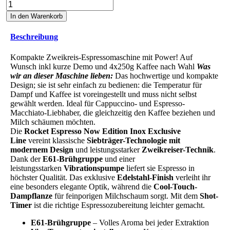
ROCKET
Espresso
In den Warenkorb
NOW
Edition
Beschreibung
(black)
Espressomaschine
Kompakte Zweikreis-Espressomaschine mit Power! Auf
mit
Wunsch inkl kurze Demo und 4x250g Kaffee nach Wahl
Was
Shot
wir an dieser Maschine lieben:
Das hochwertige und kompakte
Timer,
Design; sie ist sehr einfach zu bedienen: die Temperatur für
jetzt
Dampf und Kaffee ist voreingestellt und muss nicht selbst
bei
gewählt werden. Ideal für Cappuccino- und Espresso-
uns
Macchiato-Liebhaber, die gleichzeitig den Kaffee beziehen und
testen!
Milch schäumen möchten.
Menge
Die
Rocket Espresso Now Edition Inox Exclusive
Line
vereint klassische
Siebträger-Technologie mit
modernem Design
und leistungsstarker
Zweikreiser-Technik
.
Dank der
E61-Brühgruppe
und einer
leistungsstarken
Vibrationspumpe
liefert sie Espresso in
höchster Qualität. Das exklusive
Edelstahl-Finish
verleiht ihr
eine besonders elegante Optik, während die
Cool-Touch-
Dampflanze
für feinporigen Milchschaum sorgt. Mit dem
Shot-
Timer
ist die richtige Espressozubereitung leichter gemacht.
E61-Brühgruppe
– Volles Aroma bei jeder Extraktion