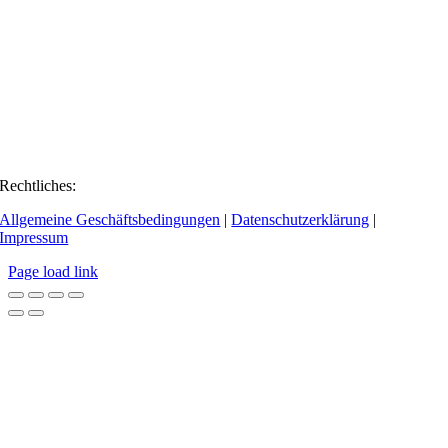
Rechtliches:
Allgemeine Geschäftsbedingungen
|
Datenschutzerklärung
|
Impressum
Page load link
Go
to
Top