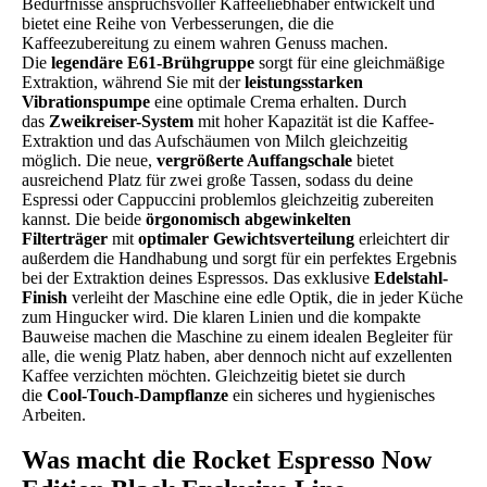
Bedürfnisse anspruchsvoller Kaffeeliebhaber entwickelt und
bietet eine Reihe von Verbesserungen, die die
Kaffeezubereitung zu einem wahren Genuss machen.
Die
legendäre E61-Brühgruppe
sorgt für eine gleichmäßige
Extraktion, während Sie mit der
leistungsstarken
Vibrationspumpe
eine optimale Crema erhalten. Durch
das
Zweikreiser-System
mit hoher Kapazität ist die Kaffee-
Extraktion und das Aufschäumen von Milch gleichzeitig
möglich. Die neue,
vergrößerte Auffangschale
bietet
ausreichend Platz für zwei große Tassen, sodass du deine
Espressi oder Cappuccini problemlos gleichzeitig zubereiten
kannst. Die beide
örgonomisch abgewinkelten
Filterträger
mit
optimaler Gewichtsverteilung
erleichtert dir
außerdem die Handhabung und sorgt für ein perfektes Ergebnis
bei der Extraktion deines Espressos. Das exklusive
Edelstahl-
Finish
verleiht der Maschine eine edle Optik, die in jeder Küche
zum Hingucker wird. Die klaren Linien und die kompakte
Bauweise machen die Maschine zu einem idealen Begleiter für
alle, die wenig Platz haben, aber dennoch nicht auf exzellenten
Kaffee verzichten möchten. Gleichzeitig bietet sie durch
die
Cool-Touch-Dampflanze
ein sicheres und hygienisches
Arbeiten.
Was macht die Rocket Espresso Now