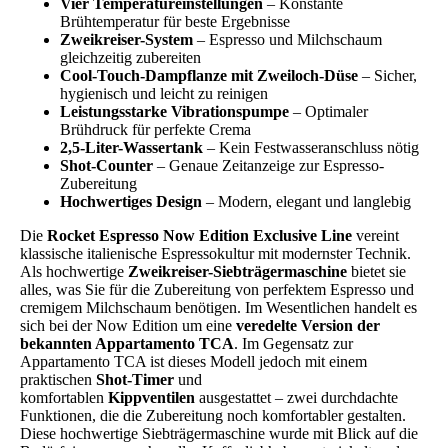
Vier Temperatureinstellungen
– Konstante
Brühtemperatur für beste Ergebnisse
Zweikreiser-System
– Espresso und Milchschaum
gleichzeitig zubereiten
Cool-Touch-Dampflanze mit Zweiloch-Düse
– Sicher,
hygienisch und leicht zu reinigen
Leistungsstarke Vibrationspumpe
– Optimaler
Brühdruck für perfekte Crema
2,5-Liter-Wassertank
– Kein Festwasseranschluss nötig
Shot-Counter
– Genaue Zeitanzeige zur Espresso-
Zubereitung
Hochwertiges Design
– Modern, elegant und langlebig
Die
Rocket Espresso Now Edition Exclusive Line
vereint
klassische italienische Espressokultur mit modernster Technik.
Als hochwertige
Zweikreiser-Siebträgermaschine
bietet sie
alles, was Sie für die Zubereitung von perfektem Espresso und
cremigem Milchschaum benötigen. Im Wesentlichen handelt es
sich bei der Now Edition um eine
veredelte Version der
bekannten Appartamento TCA
. Im Gegensatz zur
Appartamento TCA ist dieses Modell jedoch mit einem
praktischen
Shot-Timer
und
komfortablen
Kippventilen
ausgestattet – zwei durchdachte
Funktionen, die die Zubereitung noch komfortabler gestalten.
Diese hochwertige Siebträgermaschine wurde mit Blick auf die