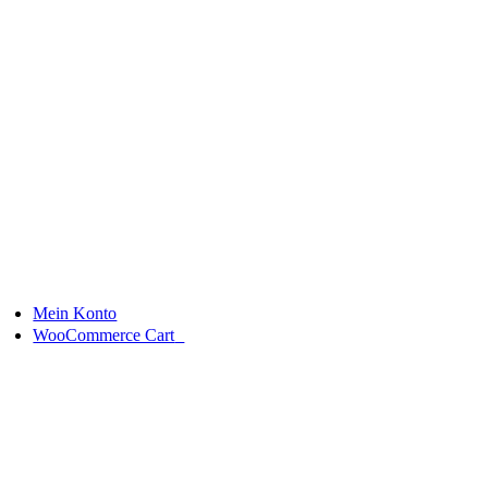
Skip
to
Neu
content
Mein Konto
0
WooCommerce Cart