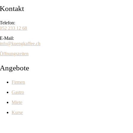
Kontakt
Telefon:
052 233 12 68
E-Mail:
info@kuengkaffee.ch
Öffnungszeiten
Angebote
Firmen
Gastro
Miete
Kurse