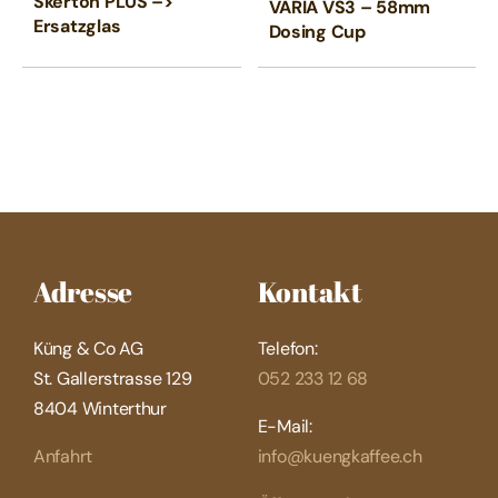
Skerton PLUS –>
war:
ist:
VARIA VS3 – 58mm
Ersatzglas
CHF3
CHF2
Dosing Cup
Adresse
Kontakt
Küng & Co AG
Telefon:
St. Gallerstrasse 129
052 233 12 68
8404 Winterthur
E-Mail:
Anfahrt
info@kuengkaffee.ch