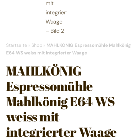
Startseite
»
Shop
»
MAHLKÖNIG Espressomühle Mahlkönig
E64 WS weiss mit integrierter Waage
MAHLKÖNIG
Espressomühle
Mahlkönig E64 WS
weiss mit
integrierter Waage