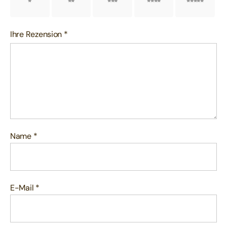
1 von
2 von
3 von
4 von
5 von
5 Sternen
5 Sternen
5 Sternen
5 Sternen
5 Sternen
Ihre Rezension
*
Name
*
E-Mail
*