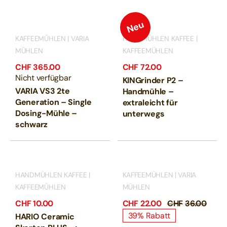
Neu
KAFFEEMÜHLEN | VARIA
HANDMÜHLEN KAFFEE |
MÜHLEN
KAFFEEMÜHLEN
CHF
365.00
CHF
72.00
Nicht verfügbar
KINGrinder P2 –
VARIA VS3 2te
Handmühle –
Generation – Single
extraleicht für
Dosing-Mühle –
unterwegs
schwarz
HANDMÜHLEN KAFFEE |
KAFFEEMÜHLEN | VARIA
KAFFEEMÜHLEN
MÜHLEN
CHF
10.00
CHF
22.00
CHF
36.00
Urspr
Aktue
39% Rabatt
HARIO Ceramic
Preis
Preis