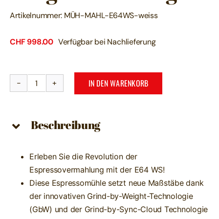
Artikelnummer:
MÜH-MAHL-E64WS-weiss
CHF
998.00
Verfügbar bei Nachlieferung
IN DEN WARENKORB
MAHLKÖNIG
Espressomühle
Mahlkönig
Beschreibung
E64
WS
weiss
Erleben Sie die Revolution der
mit
Espressovermahlung mit der E64 WS!
integrierter
Diese Espressomühle setzt neue Maßstäbe dank
Waage
der innovativen Grind-by-Weight-Technologie
Menge
(GbW) und der Grind-by-Sync-Cloud Technologie