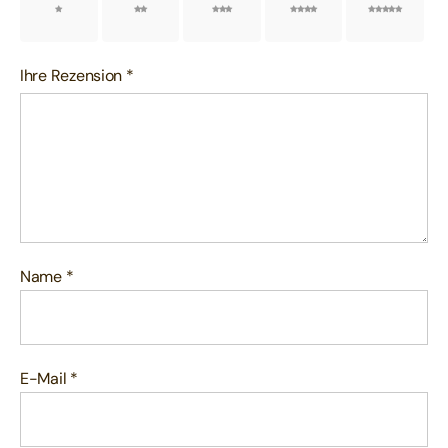
1 von
2 von
3 von
4 von
5 von
5 Sternen
5 Sternen
5 Sternen
5 Sternen
5 Sternen
Ihre Rezension
*
Name
*
E-Mail
*