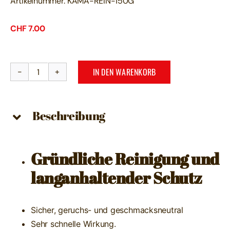
Artikelnummer:
KAMA-REIN-150G
CHF
7.00
IN DEN WARENKORB
KAMARETA
Reinigungspulver
(150g)
Beschreibung
Menge
Gründliche Reinigung und
langanhaltender Schutz
Sicher, geruchs- und geschmacksneutral
Sehr schnelle Wirkung.