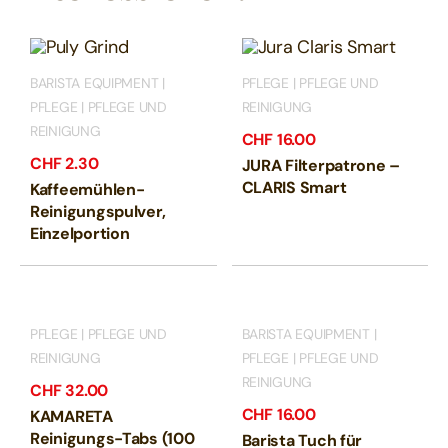
BARISTA EQUIPMENT |
PFLEGE | PFLEGE UND
PFLEGE | PFLEGE UND
REINIGUNG
REINIGUNG
CHF
16.00
CHF
2.30
JURA Filterpatrone –
CLARIS Smart
Kaffeemühlen-
Reinigungspulver,
Einzelportion
PFLEGE | PFLEGE UND
BARISTA EQUIPMENT |
REINIGUNG
PFLEGE | PFLEGE UND
REINIGUNG
CHF
32.00
CHF
16.00
KAMARETA
Reinigungs-Tabs (100
Barista Tuch für