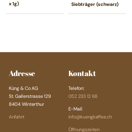
x 1g)
Siebträger (schwarz)
Adresse
Kontakt
Küng & Co AG
Telefon:
St. Gallerstrasse 129
052 233 12 68
8404 Winterthur
E-Mail:
Anfahrt
info@kuengkaffee.ch
Öffnungszeiten