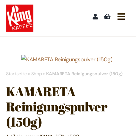
Skip
to
content
Startseite
»
Shop
»
KAMARETA Reinigungspulver (150g)
KAMARETA
Reinigungspulver
(150g)