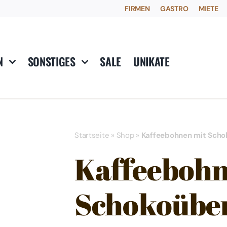
FIRMEN
GASTRO
MIETE
N
SONSTIGES
SALE
UNIKATE
Startseite
»
Shop
»
Kaffeebohnen mit Sch
Kaffeebohn
Schokoübe