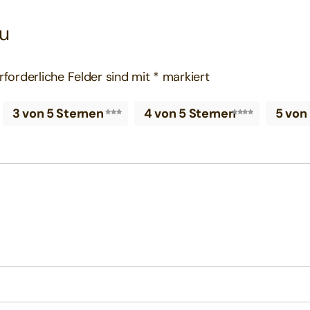
zu
rforderliche Felder sind mit
*
markiert
3 von 5 Sternen
4 von 5 Sternen
5 von