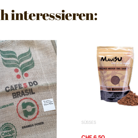
h interessieren:
SÜSSES
CHF
6.50