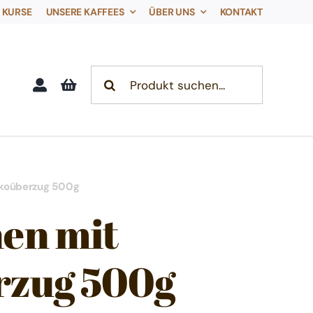
KURSE
UNSERE KAFFEES
ÜBER UNS
KONTAKT
Search
for:
okoüberzug 500g
en mit
rzug 500g