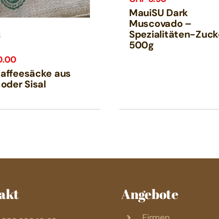
MauiSU Dark
Muscovado –
Spezialitäten-Zuck
S
500g
0.00
affeesäcke aus
 oder Sisal
akt
Angebote
Firmen