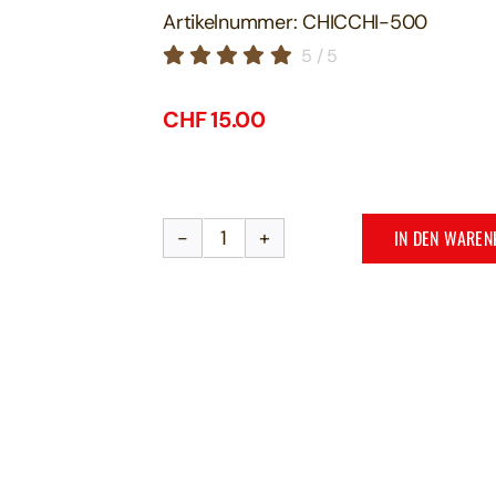
Artikelnummer:
CHICCHI-500
5
/
5
CHF
15.00
IN DEN WARE
Kaffeebohnen
mit
Schokoüberzug
500g
Menge