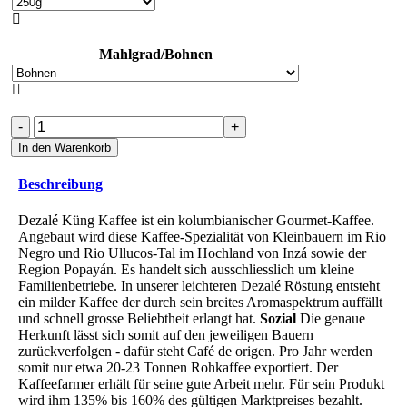

Mahlgrad/Bohnen

COLOMBIA
Dezalé
In den Warenkorb
fair
&
Beschreibung
naturnah
Menge
Dezalé Küng Kaffee ist ein kolumbianischer Gourmet-Kaffee.
Angebaut wird diese Kaffee-Spezialität von Kleinbauern im Rio
Negro und Rio Ullucos-Tal im Hochland von Inzá sowie der
Region Popayán. Es handelt sich ausschliesslich um kleine
Familienbetriebe. In unserer leichteren Dezalé Röstung entsteht
ein milder Kaffee der durch sein breites Aromaspektrum auffällt
und schnell grosse Beliebtheit erlangt hat.
Sozial
Die genaue
Herkunft lässt sich somit auf den jeweiligen Bauern
zurückverfolgen - dafür steht Café de origen. Pro Jahr werden
somit nur etwa 20-23 Tonnen Rohkaffee exportiert. Der
Kaffeefarmer erhält für seine gute Arbeit mehr. Für sein Produkt
wird ihm 135% bis 160% des gültigen Marktpreises bezahlt.