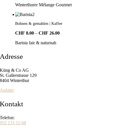
Winterthurer Mélange Gourmet
bis
CHF23.00
Bohnen & gemahlen | Kaffee
Preisspanne:
CHF
8.00
–
CHF
26.00
CHF8.00
Barista fair & naturnah
bis
CHF26.00
Adresse
Küng & Co AG
St. Gallerstrasse 129
8404 Winterthur
Anfahrt
Kontakt
Telefon:
052 233 12 68