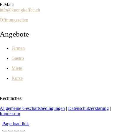
E-Mail:
info@kuengkaffee.ch
Öffnungszeiten
Angebote
Firmen
Gastro
Miete
Kurse
Rechtliches:
Allgemeine Geschäftsbedingungen
|
Datenschutzerklärung
|
Impressum
Page load link