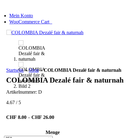
Skip
to
Mein Konto
content
0
WooCommerce Cart
Startseite
»
Shop
»
COLOMBIA Dezalé fair & naturnah
COLOMBIA Dezalé fair & naturnah
Artikelnummer:
D
4.67
/
5
Preisspanne:
CHF
8.00
–
CHF
26.00
CHF8.00
bis
Menge
CHF26.00