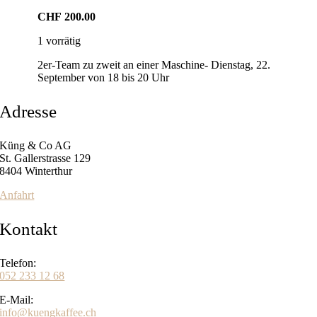
CHF
200.00
1 vorrätig
2er-Team zu zweit an einer Maschine- Dienstag, 22.
September von 18 bis 20 Uhr
Adresse
Küng & Co AG
St. Gallerstrasse 129
8404 Winterthur
Anfahrt
Kontakt
Telefon:
052 233 12 68
E-Mail:
info@kuengkaffee.ch