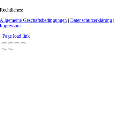
Rechtliches:
Allgemeine Geschäftsbedingungen
|
Datenschutzerklärung
|
Impressum
Page load link
Go
to
Top