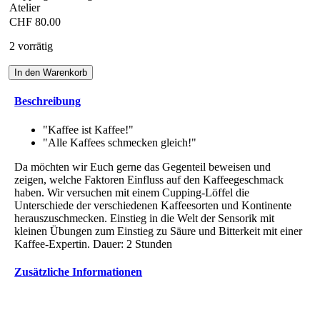
21.
Atelier
November
CHF
80.00
von
11
2 vorrätig
bis
13Uhr,
In den Warenkorb
im
Kafi-
Beschreibung
Atelier
Menge
"Kaffee ist Kaffee!"
"Alle Kaffees schmecken gleich!"
Da möchten wir Euch gerne das Gegenteil beweisen und
zeigen, welche Faktoren Einfluss auf den Kaffeegeschmack
haben. Wir versuchen mit einem Cupping-Löffel die
Unterschiede der verschiedenen Kaffeesorten und Kontinente
herauszuschmecken. Einstieg in die Welt der Sensorik mit
kleinen Übungen zum Einstieg zu Säure und Bitterkeit mit einer
Kaffee-Expertin. Dauer: 2 Stunden
Zusätzliche Informationen