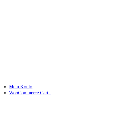
Skip
to
content
Mein Konto
0
WooCommerce Cart