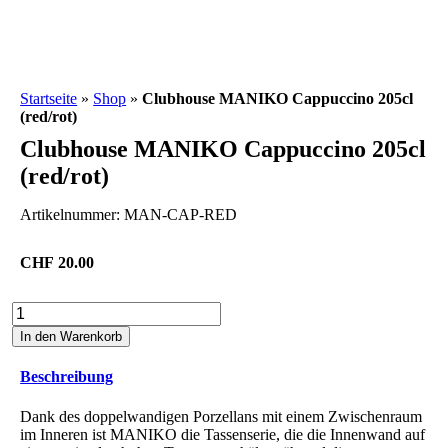
Startseite
»
Shop
»
Clubhouse MANIKO Cappuccino 205cl
(red/rot)
Clubhouse MANIKO Cappuccino 205cl
(red/rot)
Artikelnummer:
MAN-CAP-RED
CHF
20.00
Clubhouse
MANIKO
In den Warenkorb
Cappuccino
205cl
Beschreibung
(red/rot)
Menge
Dank des doppelwandigen Porzellans mit einem Zwischenraum
im Inneren ist MANIKO die Tassenserie, die die Innenwand auf