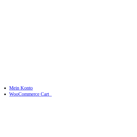
Skip
to
content
Mein Konto
0
WooCommerce Cart