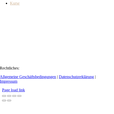
Kurse
Rechtliches:
Allgemeine Geschäftsbedingungen
|
Datenschutzerklärung
|
Impressum
Page load link
Go
to
Top