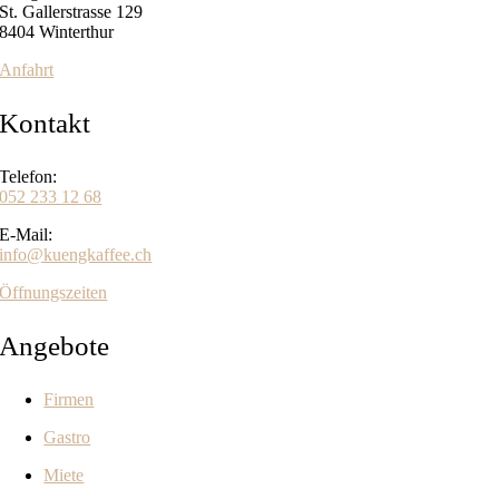
St. Gallerstrasse 129
8404 Winterthur
Anfahrt
Kontakt
Telefon:
052 233 12 68
E-Mail:
info@kuengkaffee.ch
Öffnungszeiten
Angebote
Firmen
Gastro
Miete