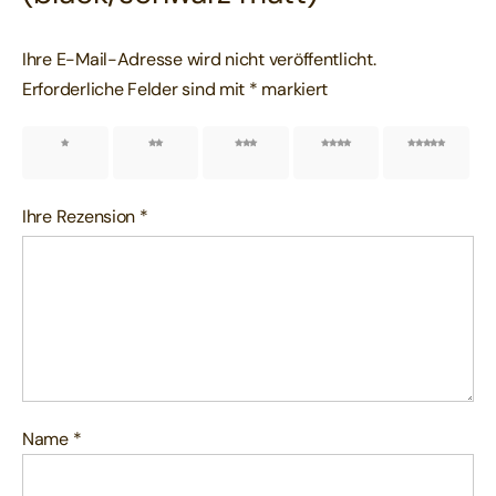
Ihre E-Mail-Adresse wird nicht veröffentlicht.
Erforderliche Felder sind mit
*
markiert
1 von
2 von
3 von
4 von
5 von
5 Sternen
5 Sternen
5 Sternen
5 Sternen
5 Sternen
Ihre Rezension
*
Name
*