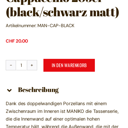
(black/schwarz matt)
Artikelnummer:
MAN-CAP-BLACK
CHF
20.00
IN DEN WARENKORB
Clubhouse
MANIKO
Cappuccino
Beschreibung
205cl
(black/schwarz
Dank des doppelwandigen Porzellans mit einem
matt)
Zwischenraum im Inneren ist MANIKO die Tassenserie,
Menge
die die Innenwand auf einer optimalen hohen
Temperatur hält, während die Außenwand, die mit der