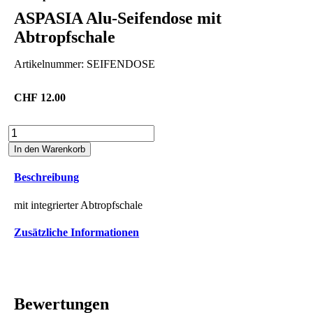
ASPASIA Alu-Seifendose mit
Abtropfschale
Artikelnummer:
SEIFENDOSE
CHF
12.00
ASPASIA
Alu-
In den Warenkorb
Seifendose
mit
Beschreibung
Abtropfschale
Menge
mit integrierter Abtropfschale
Zusätzliche Informationen
Bewertungen