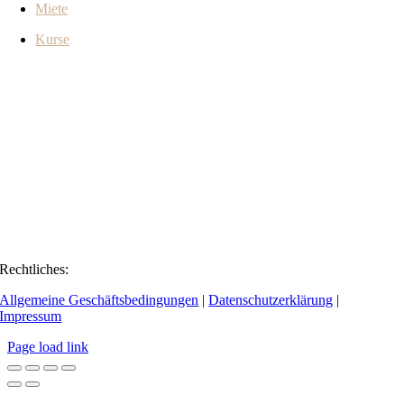
Miete
Kurse
Rechtliches:
Allgemeine Geschäftsbedingungen
|
Datenschutzerklärung
|
Impressum
Page load link
Go