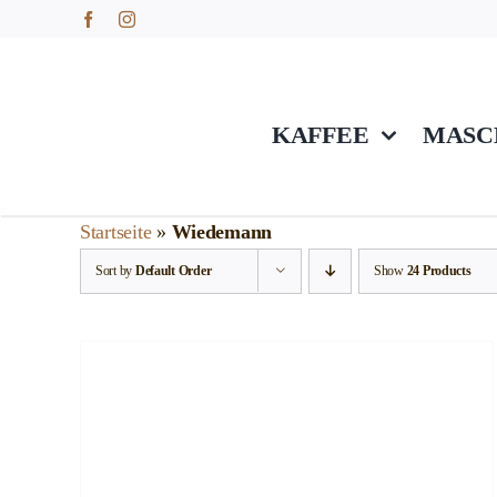
Skip
to
content
KAFFEE
MASC
Startseite
»
Wiedemann
Sort by
Default Order
Show
24 Products