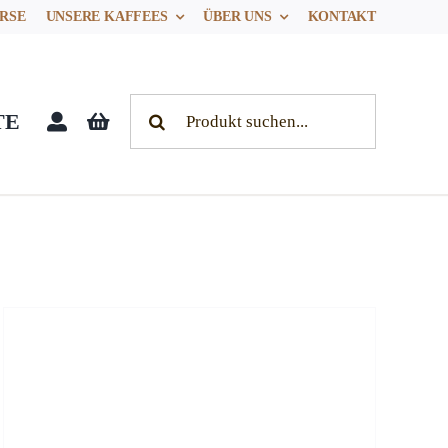
RSE
UNSERE KAFFEES
ÜBER UNS
KONTAKT
Search
TE
for: