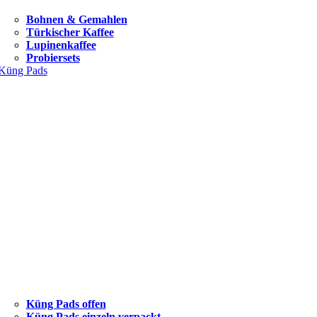
Bohnen & Gemahlen
Türkischer Kaffee
Lupinenkaffee
Probiersets
Küng Pads
Küng Pads offen
Küng Pads einzeln verpackt