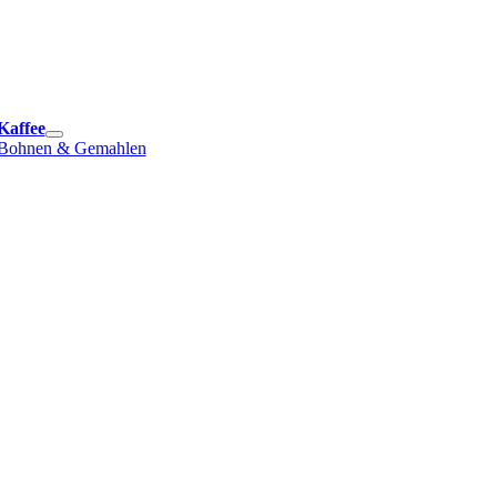
e
ation
Kaffee
Bohnen & Gemahlen