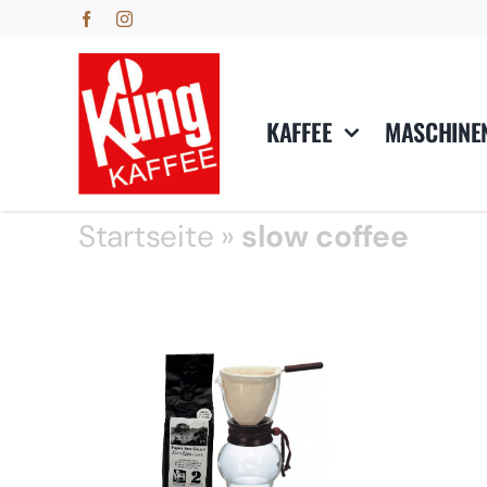
Skip
to
content
KAFFEE
MASCHINE
Startseite
»
slow coffee