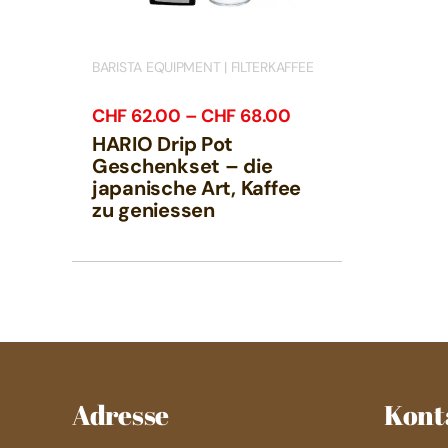
BARISTA EQUIPMENT | FILTERKAFFEE
Preisspanne:
CHF
62.00
–
CHF
68.00
CHF62.00
HARIO Drip Pot
bis
Geschenkset – die
japanische Art, Kaffee
CHF68.00
zu geniessen
Adresse
Kont