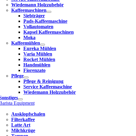
Wiedemann Holzzubehör
Kaffeemaschinen
Siebträger
Pads-Kaffeemaschine
Vollautomaten
Kapsel Kaffeemaschinen
Moka
Kaffeemühlen
Eureka Mühlen
Varia Mühlen
Rocket Mühlen
Handmühlen
Fiorenzato
Pflege
Pflege & Reinigung
Service Kaffeemaschine
Wiedemann Holzzubehör
Sonstiges
Barista Equipment
Ausklopfschalen
Filterkaffee
Latte Art
Milchkrüge
Tampen