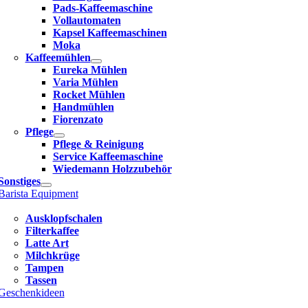
Pads-Kaffeemaschine
Vollautomaten
Kapsel Kaffeemaschinen
Moka
Kaffeemühlen
Eureka Mühlen
Varia Mühlen
Rocket Mühlen
Handmühlen
Fiorenzato
Pflege
Pflege & Reinigung
Service Kaffeemaschine
Wiedemann Holzzubehör
Sonstiges
Barista Equipment
Ausklopfschalen
Filterkaffee
Latte Art
Milchkrüge
Tampen
Tassen
Geschenkideen