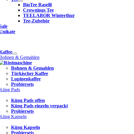
BioTee Raselli
Crownings Tee
TEELABOR Winterthur
Tee-Zubehör
Sale
Unikate
e
ation
Kaffee
Bohnen & Gemahlen
Bohnen & Gemahlen
Türkischer Kaffee
Lupinenkaffee
Probiersets
Küng Pads
Küng Pads offen
Küng Pads einzeln verpackt
Probiersets
Küng Kapseln
Küng Kapseln
Probiersets