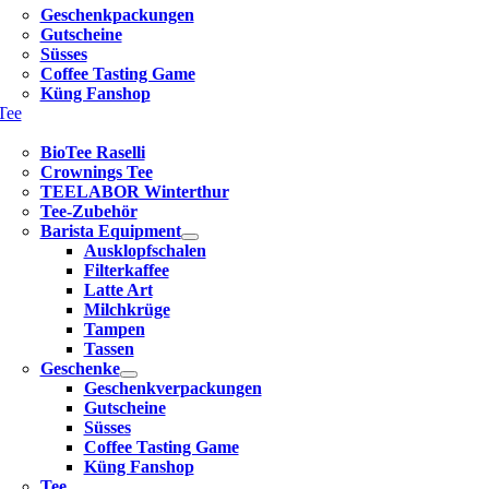
Geschenkpackungen
Gutscheine
Süsses
Coffee Tasting Game
Küng Fanshop
Tee
BioTee Raselli
Crownings Tee
TEELABOR Winterthur
Tee-Zubehör
Barista Equipment
Ausklopfschalen
Filterkaffee
Latte Art
Milchkrüge
Tampen
Tassen
Geschenke
Geschenkverpackungen
Gutscheine
Süsses
Coffee Tasting Game
Küng Fanshop
Tee