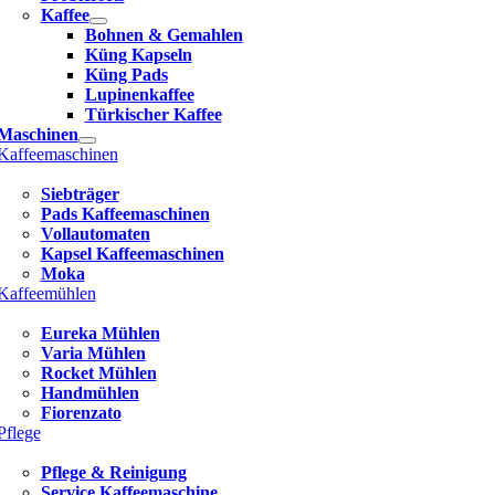
Kaffee
Bohnen & Gemahlen
Küng Kapseln
Küng Pads
Lupinenkaffee
Türkischer Kaffee
Maschinen
Kaffeemaschinen
Siebträger
Pads Kaffeemaschinen
Vollautomaten
Kapsel Kaffeemaschinen
Moka
Kaffeemühlen
Eureka Mühlen
Varia Mühlen
Rocket Mühlen
Handmühlen
Fiorenzato
Pflege
Pflege & Reinigung
Service Kaffeemaschine