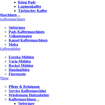
Küng Pads
Lupinenkaffee
Türkischer Kaffee
Maschinen
Kaffeemaschinen
Siebträger
Pads Kaffeemaschinen
Vollautomaten
Kapsel Kaffeemaschinen
Moka
Kaffeemühlen
Eureka Mühlen
Varia Mühlen
Rocket Mühlen
Handmühlen
Fiorenzato
Pflege
Pflege & Reinigung
Service Kaffeemaschine
Wiedemann Holzzubehör
Kaffeemaschinen
Siebträger