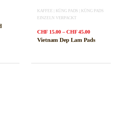
KAFFEE | KÜNG PADS | KÜNG PADS
EINZELN VERPACKT
d
Preisspanne:
CHF
15.00
–
CHF
45.00
CHF15.00
Vietnam Dep Lam Pads
bis
CHF45.00