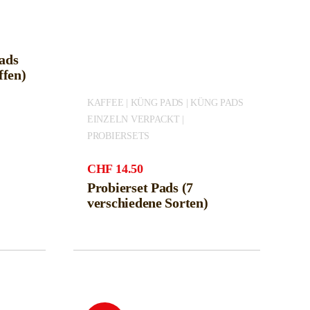
Pads
ffen)
KAFFEE | KÜNG PADS | KÜNG PADS
EINZELN VERPACKT |
PROBIERSETS
CHF
14.50
Probierset Pads (7
verschiedene Sorten)