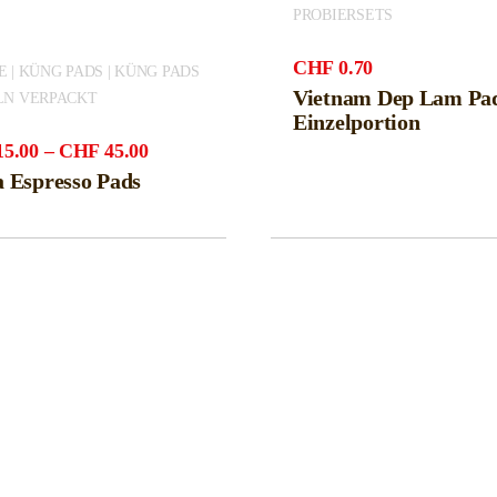
PROBIERSETS
CHF
0.70
 | KÜNG PADS | KÜNG PADS
Vietnam Dep Lam Pa
LN VERPACKT
Einzelportion
Preisspanne:
15.00
–
CHF
45.00
CHF15.00
 Espresso Pads
bis
CHF45.00