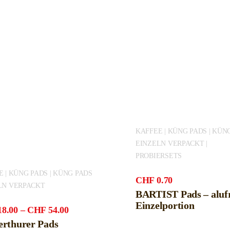
KAFFEE | KÜNG PADS | KÜN
EINZELN VERPACKT |
PROBIERSETS
 | KÜNG PADS | KÜNG PADS
CHF
0.70
LN VERPACKT
BARTIST Pads – aluf
Einzelportion
Preisspanne:
18.00
–
CHF
54.00
CHF18.00
erthurer Pads