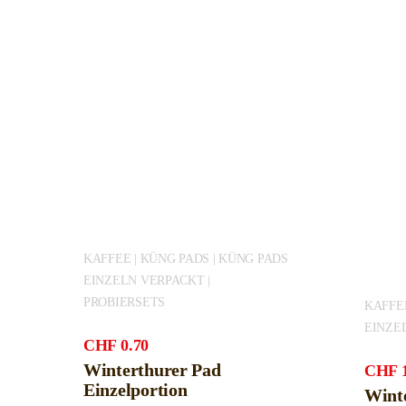
KAFFEE | KÜNG PADS | KÜNG PADS
EINZELN VERPACKT |
PROBIERSETS
KAFFEE
EINZE
CHF
0.70
Winterthurer Pad
CHF
Einzelportion
Wint