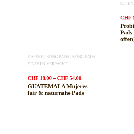
OFFEN 
CHF
Probi
Pads 
offen
KAFFEE | KÜNG PADS | KÜNG PADS
EINZELN VERPACKT
Preisspanne:
CHF
18.00
–
CHF
54.00
CHF18.00
GUATEMALA Mujeres
bis
fair & naturnahe Pads
CHF54.00