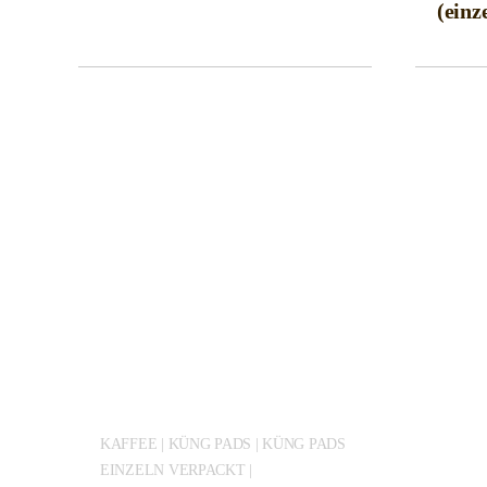
(einz
KAFFEE | KÜNG PADS | KÜNG PADS
EINZELN VERPACKT |