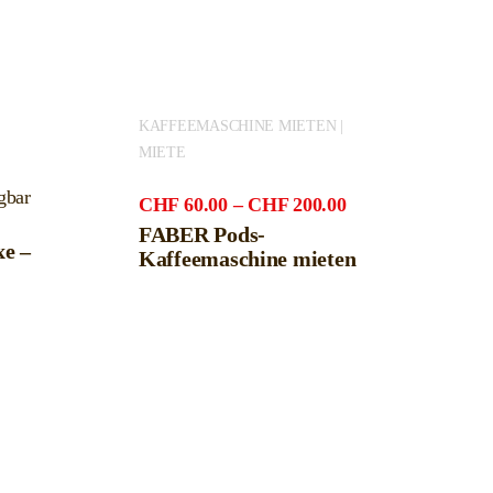
KAFFEEMASCHINE MIETEN |
MIETE
gbar
Preisspanne:
CHF
60.00
–
CHF
200.00
CHF60.00
FABER Pods-
xe –
bis
Kaffeemaschine mieten
CHF200.00