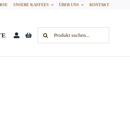
RSE
UNSERE KAFFEES
ÜBER UNS
KONTAKT
Search
TE
for: