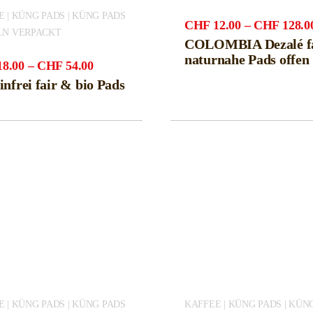
 | KÜNG PADS | KÜNG PADS
CHF
12.00
–
CHF
128.0
LN VERPACKT
COLOMBIA Dezalé f
naturnahe Pads offen
Preisspanne:
18.00
–
CHF
54.00
CHF18.00
infrei fair & bio Pads
bis
CHF54.00
 | KÜNG PADS | KÜNG PADS
KAFFEE | KÜNG PADS | KÜN