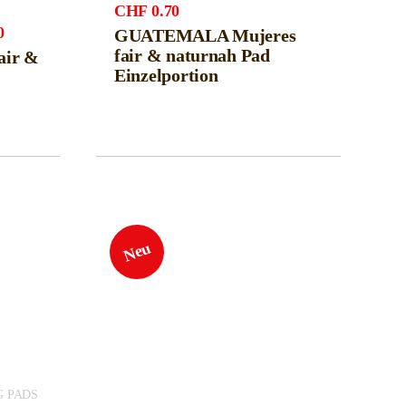
CHF
0.70
Preisspanne:
0
GUATEMALA Mujeres
CHF12.00
fair & naturnah Pad
air &
bis
Einzelportion
CHF128.00
Neu
G PADS