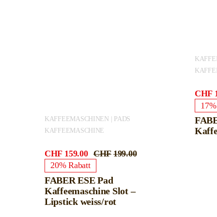
KAFFE
KAFFE
CHF
17% 
FABE
KAFFEEMASCHINEN | PADS
Kaffe
KAFFEEMASCHINE
CHF
159.00
CHF
199.00
Ursprünglicher
Aktueller
20% Rabatt
Preis
Preis
war:
ist:
FABER ESE Pad
CHF199.00
CHF159.00.
Kaffeemaschine Slot –
Lipstick weiss/rot