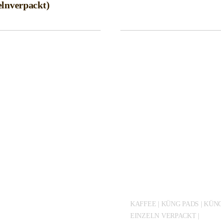
bis
elnverpackt)
CHF54.00
KAFFEE | KÜNG PADS | KÜN
EINZELN VERPACKT |