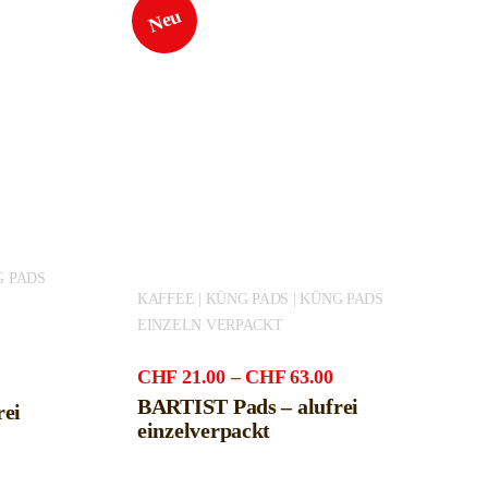
Neu
G PADS
KAFFEE | KÜNG PADS | KÜNG PADS
EINZELN VERPACKT
Preisspanne:
CHF
21.00
–
CHF
63.00
CHF21.00
BARTIST Pads – alufrei
rei
bis
einzelverpackt
CHF63.00