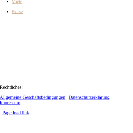
Miete
Kurse
Rechtliches:
Allgemeine Geschäftsbedingungen
|
Datenschutzerklärung
|
Impressum
Page load link
Go
to
Top