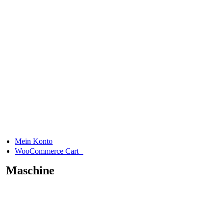
Skip
to
content
Mein Konto
0
WooCommerce Cart
Maschine