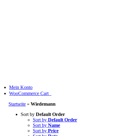
Skip
to
content
Mein Konto
0
WooCommerce Cart
Startseite
»
Wiedemann
Sort by
Default Order
Sort by
Default Order
Sort by
Name
Sort by
Price