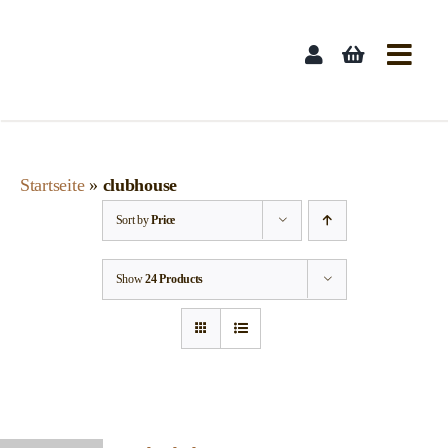
Skip
to
content
Startseite
»
clubhouse
Sort by
Price
Show
24 Products